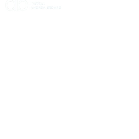
HORAIRES
Lundi : 9:00 à 16:00
Mardi : 9:00 à 16:00
Mercredi : 12:00 à 19:00
Jeudi : 9:00 à 16:00
Vendredi : 9:00 à 13:00
Samedi et dimanche : Fermé​
2694 Boulevard Talbot, suite 105
Stoneham et tewkesbury, QC. G3C 0L6
info@institutandreabedard.co
m