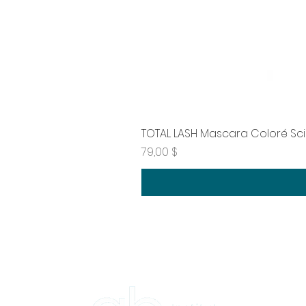
TOTAL LASH Mascara Coloré Sc
Prix
79,00 $