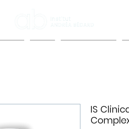
 services
l'Institut
Prendre Rendez-vous
I
IS Clinic
Comple