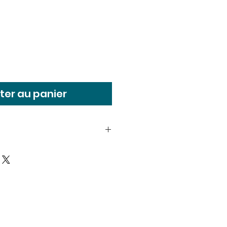
x
ter au panier
'écorce de Salix Alba (Willow),
, Extrait de Saccharum
cane) [Extrait de canne à
ruit/de feuille de Vaccinium
d'Ascophyllum Nodosum,
corbate, Glycérine, Squalane,
'Imperata Cylindrica, Glyceryl