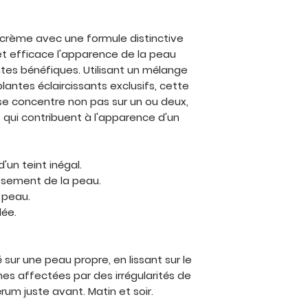
Stéarate, Alpha-Arb
Copolymère PEG-8/
Polyporus Umbella
crème avec une formule distinctive
Stéaryl Alcohol, Cét
 et efficace l'apparence de la peau
tes bénéfiques. Utilisant un mélange
lantes éclaircissants exclusifs, cette
e concentre non pas sur un ou deux,
 qui contribuent à l'apparence d'un
'un teint inégal.
issement de la peau.
 peau.
lée.
sur une peau propre, en lissant sur le
nes affectées par des irrégularités de
rum juste avant. Matin et soir.