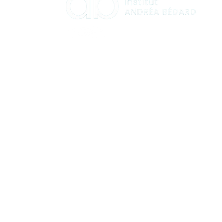
HORAIRES
Lundi : 9:00 à 16:00
Mardi : 9:00 à 16:00
Mercredi : 12:00 à 19:00
Jeudi : 9:00 à 16:00
Vendredi : 9:00 à 13:00
Samedi et dimanche : Fermé​
info@institutandreabedard.com
2694 Boulevard Talbot, suite 105 Stoneham 
QC. G3C 0L6