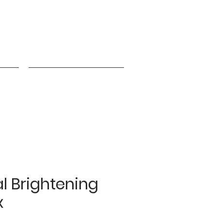
nfos
Programme de fidélité
al Brightening
x