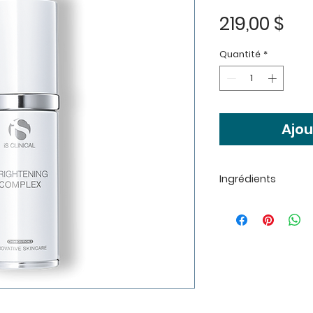
Pri
219,00 $
Quantité
*
Ajou
Ingrédients
Ingrédients
Eau/Aqua, extrait d
Acide hyaluronique
Officinarum (Sugar
sucre], Extrait de f
Myrtillus, Extrait 
Tetrahexyldecyl As
Extrait de racine d