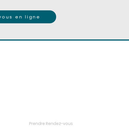
ous en ligne
MENU
Accueil
Boutique
Nos services
l'Institut
Prendre Rendez-vous