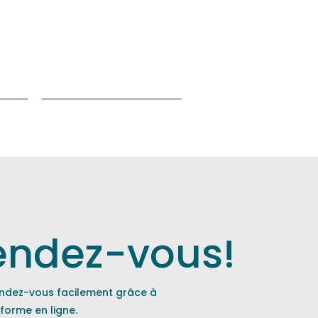
nfos
Programme de fidélité
endez-vous!
rendez-vous facilement grâce à
eforme en ligne.