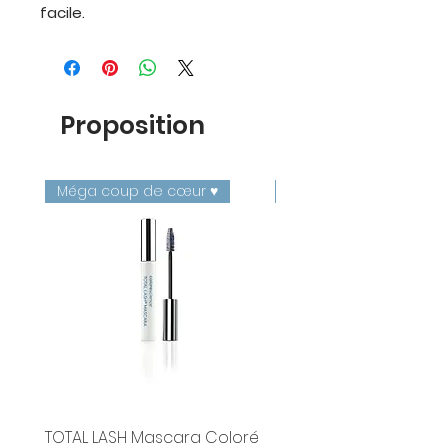
facile.
Proposition
Méga coup de cœur ♥️
Nacré ✨
TOTAL LASH Mascara Coloré
ESTHEDERM PROLONGAT