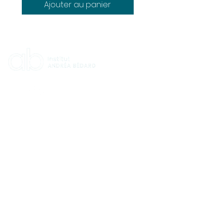
Ajouter au panier
HORAIRES
Lundi : 9:00 à 16:00
Mardi : 9:00 à 16:00
Mercredi : 12:00 à 19:00
Jeudi : 9:00 à 16:00
Vendredi : 9:00 à 13:00
Samedi et dimanche : Fermé​