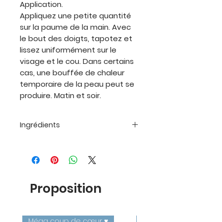
Application.
Appliquez une petite quantité
sur la paume de la main. Avec
le bout des doigts, tapotez et
lissez uniformément sur le
visage et le cou. Dans certains
cas, une bouffée de chaleur
temporaire de la peau peut se
produire. Matin et soir.
Ingrédients
Ingrédients
Eau/Aqua/Eau, Hyaluronate de
sodium, Niacinamide, Extrait de
Saccharum Officinarum
(Sugarcane) [Extrait de canne à
Proposition
sucre], Sulfate de zinc, Acide
pantothénique, Extrait de
fruit/feuille de Vaccinium Myrtillus,
Méga coup de cœur ♥️
Nacré ✨