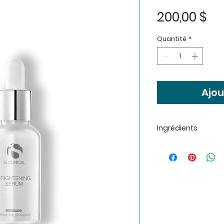
Pri
200,00 $
Quantité
*
Ajou
Ingrédients
Ingrédients
Butylene Glycol, Wa
Denat., Ascophyll
Saccharum Officin
[Extrait de canne à
Fruit/Leaf Extract, 
Polyacrylate, Pol
Extract, Salix Alba 