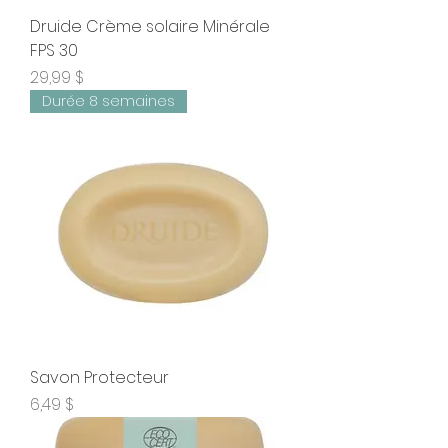
Druide Crème solaire Minérale
FPS 30
Prix
29,99 $
Durée 8 semaines
Savon Protecteur
Prix
6,49 $