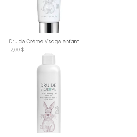
Druide Crème Visage enfant
Prix
12,99 $