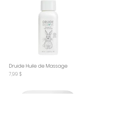
Druide Huile de Massage
Prix
7,99 $