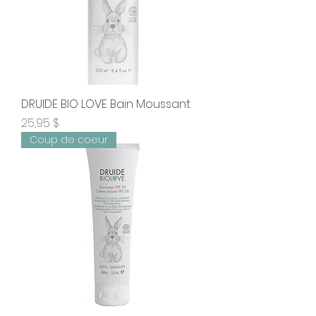
DRUIDE BIO LOVE Bain Moussant
Prix
25,95 $
Coup de coeur