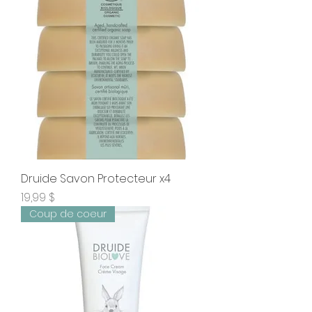
Druide Savon Protecteur x4
Prix
19,99 $
Coup de coeur