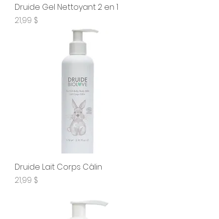
Druide Gel Nettoyant 2 en 1
Prix
21,99 $
Druide Lait Corps Câlin
Prix
21,99 $