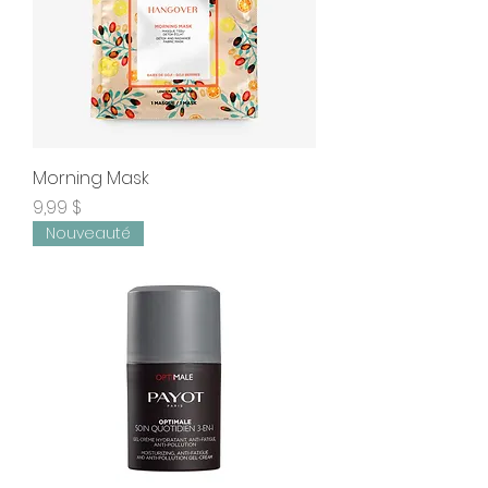
Morning Mask
Prix
9,99 $
Nouveauté