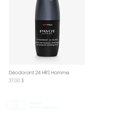
Déodorant 24 HRS Homme
Prix
37,00 $