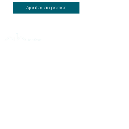
Ajouter au panier
HORAIRES
Lundi : 9:00 à 16:00
Mardi : 9:00 à 16:00
Mercredi : 12:00 à 19:00
Jeudi : 9:00 à 16:00
Vendredi : 9:00 à 13:00
Samedi et dimanche : Fermé​