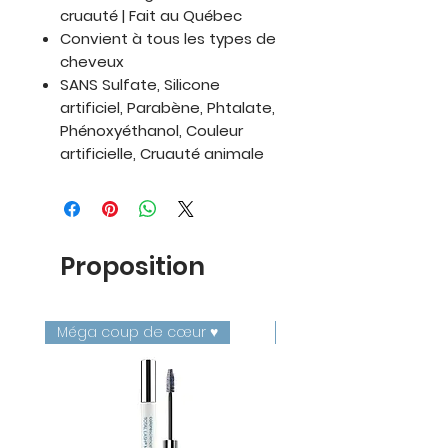
cruauté | Fait au Québec
Convient à tous les types de
cheveux
SANS
Sulfate, Silicone
artificiel, Parabène, Phtalate,
Phénoxyéthanol, Couleur
artificielle, Cruauté animale
Proposition
Méga coup de cœur ♥️
Nacré ✨