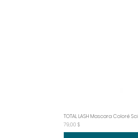
TOTAL LASH Mascara Coloré Sc
Prix
79,00 $