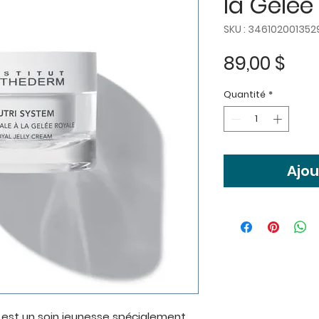
la Gelée
SKU : 346102001352
Prix
89,00 $
Quantité
*
Ajou
 est un soin jeunesse spécialement