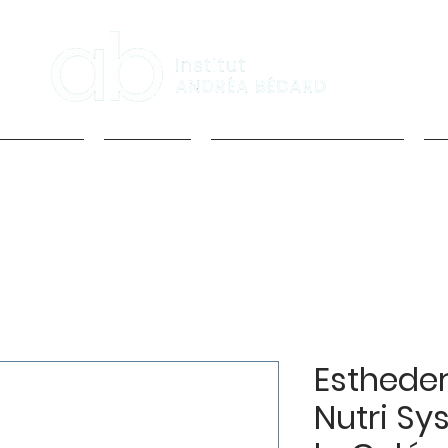
 services
l'Institut
Prendre Rendez-vous
I
Esthede
Nutri Sy