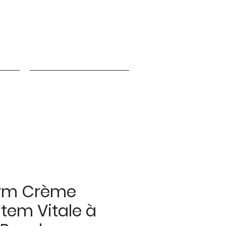
nfos
Programme de fidélité
rm Crème
stem Vitale à