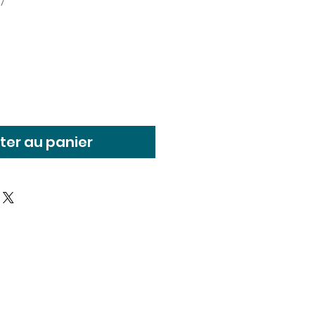
7
x
ter au panier