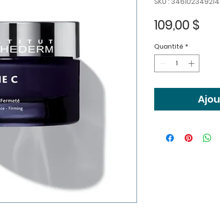
SKU : 346102349214
Pri
109,00 $
Quantité
*
Ajou