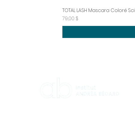
TOTAL LASH Mascara Coloré Sc
Prix
79,00 $
HORAIRES