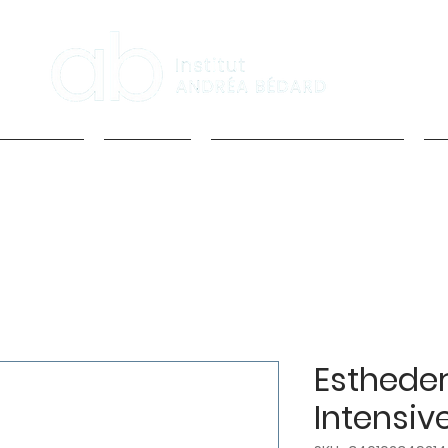
 services
l'Institut
Prendre Rendez-vous
I
Esthede
Intensiv